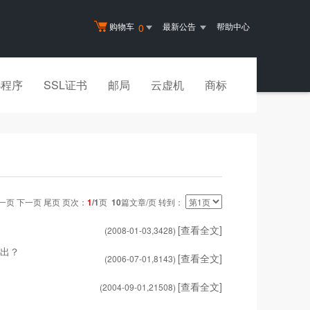
购物车
最新公告
帮助中心
0
小程序
SSL证书
邮局
云虚机
商标
一页 下一页 尾页 页次：
1
/1
页
10
篇文章/页 转到：
[查看全文]
(2008-01-03,
3428
)
而出？
[查看全文]
(2006-07-01,
8143
)
[查看全文]
(2004-09-01,
21508
)