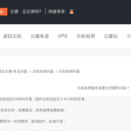
注册
忘记密码?
快捷登录:
虚拟主机
云服务器
VPS
主机租用
云建站
域名注册-常见问题
→
主机租用问题
→ 主机租用问题
主机租用服务需要注意哪些问题？
机付款后24小时内开通；国外主机付款后４８小时内开通；
4小时技术支持，免费重启，简单故障免费检测；
级费用为一次性费用，取消租约，款项不退；