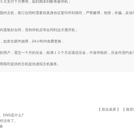
前５天支付下月费用，如到期未到帐将被停机；
用国内主机，签订合同时需要传真身份证复印件到我司，严禁赌博，色情，诈骗，反
周内需签好合同，否则停机后等合同到达才通开机；
内，如发生硬件故障，24小时内免费更换．
款的用户，需交一个月的压金，租满１２个月后退还压金，中途停租的，压金作违约金
用用我司提供的主机提供虚拟主机服务。
【 双击滚屏 】 【
推荐
P、DNS是什么?
经没有了。
章