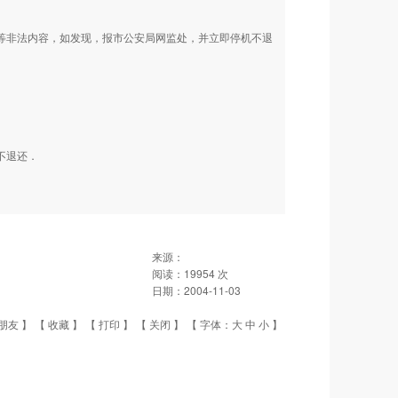
动等非法内容，如发现，报市公安局网监处，并立即停机不退
不退还．
来源：
阅读：
19954
次
日期：
2004-11-03
朋友
】 【
收藏
】 【
打印
】 【
关闭
】 【 字体：
大
中
小
】