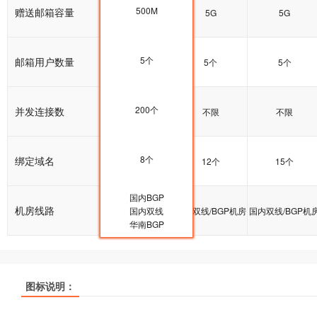
500M
赠送邮箱容量
5G
5G
5G
5个
邮箱用户数量
5个
5个
5个
200个
并发连接数
200个
不限
不限
8个
绑定域名
10个
12个
15个
国内BGP
机房线路
国内双线/BGP机房
国内双线
国内双线/BGP机房
国内双线/BGP机
华南BGP
热销
热销
热销
热销
热销
热销
图标说明：
产品名称
产品名称
产品名称
云峰A
云峰A
云峰A
云峰B
云峰B
云峰B
多线企业型
多线企业型
多线企业型