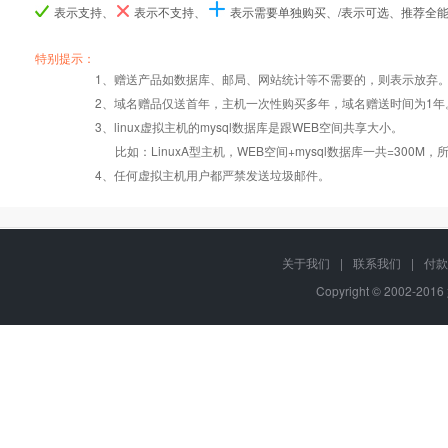
表示支持、
表示不支持、
表示需要单独购买、/表示可选、推荐全
产品编号
产品编号
产品编号
w5
w5
w5
b070
b070
b070
B071
B071
B071
特别提示：
1、赠送产品如数据库、邮局、网站统计等不需要的，则表示放弃
Windows2008/
Windows2008/
Windows2008/
2、域名赠品仅送首年，主机一次性购买多年，域名赠送时间为1年
操作系统
设置首页
数据定期备份
Linux
Linux
Linux
3、linux虚拟主机的mysql数据库是跟WEB空间共享大小。
比如：LinuxA型主机，WEB空间+mysql数据库一共=3
PHP
错误页面定义
数据自助恢复
4、任何虚拟主机用户都严禁发送垃圾邮件。
ASP
rar在线压缩
10重安全保障
关于我们
|
联系我们
|
付款
Copyright © 2002-20
ASP.net
免费预装软件
千兆防火墙系统
MSSQL
版本:2000/2005/
Urlrewrite
QQ全球免费电话
2008/2012
MySQL
24x7x365